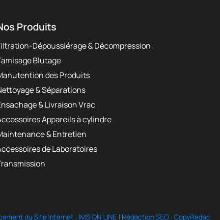
Nos Produits
Filtration-Dépoussiérage & Décompression
Tamisage Blutage
Manutention des Produits
Nettoyage & Séparations
Ensachage & Livraison Vrac
Accessoires Appareils à cylindre
Maintenance & Entretien
Accessoires de Laboratoires
Transmission
cement du Site Internet : IMS ON LINE
|
Rédaction SEO : CopyRedac