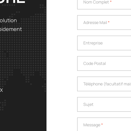
Nom Complet
*
Adresse Mail
*
olution
Adresse Mail
*
apidement
Entreprise
Entreprise
Code Postal
Code Postal
Téléphone (facultatif m
Téléphone (facultatif m
EX
Sujet
Sujet
Message
*
Message
*