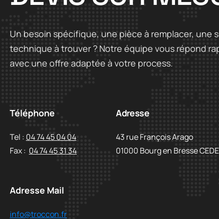
Courroies superco
Cutters alimentaires
Graisseur automatique
Courroies trapézoïdales
Un besoin spécifique, une pièce à remplacer, une s
Hérissons
Lubrifiants
Jonctionneuse agrafe ASGOR
technique à trouver ? Notre équipe vous répond r
avec une offre adaptée à votre process.
Pelle ramasse poussière alimentaire
Renseignements pour le calcul d’une
courroie
Raclette alimentaire
Téléphone
Adresse
Tel :
04 74 45 04 04
43 rue François Arago
Fax :
04 74 45 31 34
01000 Bourg en Bresse CED
Adresse Mail
info@troccon.fr