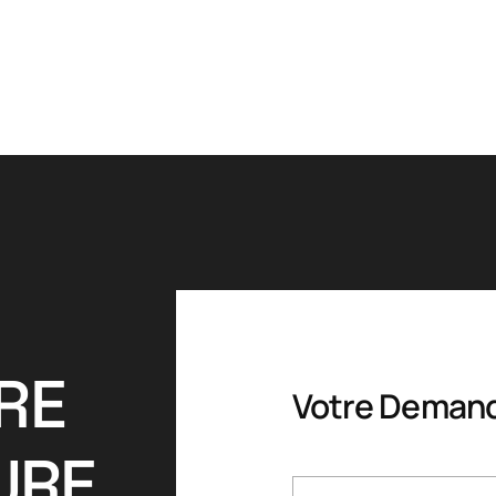
R
E
Votre Deman
U
R
E
Nom Complet
*