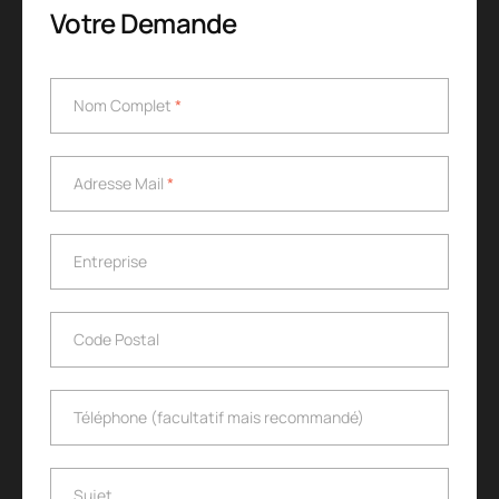
Votre Demande
Nom Complet
*
Nom Complet
*
Adresse Mail
*
Adresse Mail
*
Entreprise
Entreprise
Code Postal
Code Postal
Téléphone (facultatif mais recommandé)
Téléphone (facultatif mais recommandé)
Sujet
Sujet