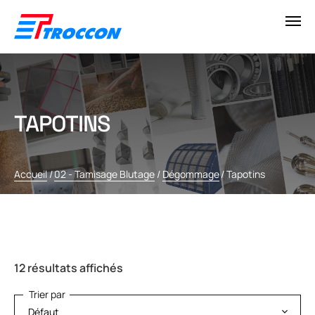
TAPOTINS
Accueil
/
02 - Tamisage Blutage
/
Dégommage
/
Tapotins
12 résultats affichés
Trier par
Trier par