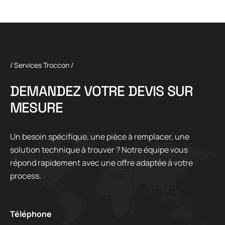
/ Services Troccon /
D
E
M
A
N
D
E
Z
V
O
T
R
E
D
E
V
I
S
S
U
R
M
E
S
U
R
E
Un besoin spécifique, une pièce à remplacer, une
solution technique à trouver ? Notre équipe vous
répond rapidement avec une offre adaptée à votre
process.
Téléphone