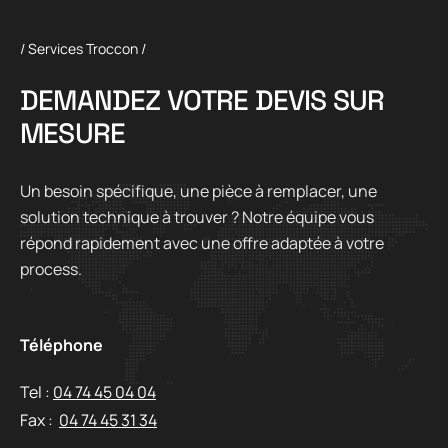
/ Services Troccon /
D
E
M
A
N
D
E
Z
V
O
T
R
E
D
E
V
I
S
S
U
R
M
E
S
U
R
E
Un besoin spécifique, une pièce à remplacer, une
solution technique à trouver ? Notre équipe vous
répond rapidement avec une offre adaptée à votre
process.
Téléphone
Tel :
04 74 45 04 04
Fax :
04 74 45 31 34