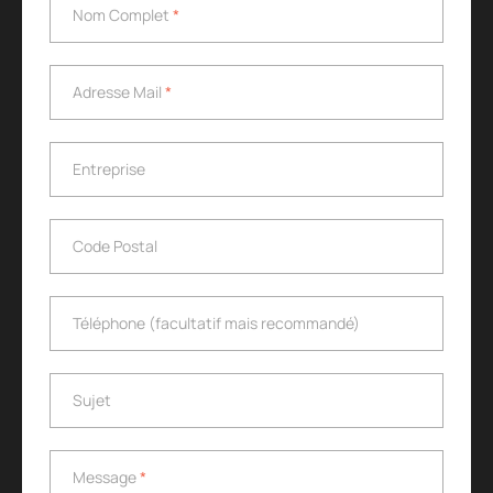
Nom Complet
*
Nom Complet
*
Adresse Mail
*
Adresse Mail
*
Entreprise
Entreprise
Code Postal
Code Postal
Téléphone (facultatif mais recommandé)
Téléphone (facultatif mais recommandé)
Sujet
Sujet
Message
*
Message
*