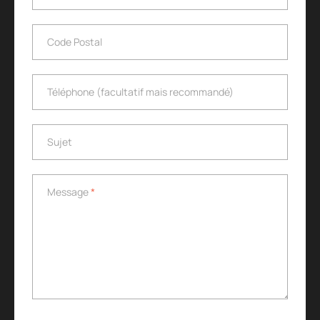
Code Postal
Code Postal
Téléphone (facultatif mais recommandé)
Téléphone (facultatif mais recommandé)
Sujet
Sujet
Message
*
Message
*