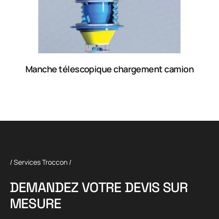
Manche télescopique chargement camion
/ Services Troccon /
D
E
M
A
N
D
E
Z
V
O
T
R
E
D
E
V
I
S
S
U
R
M
E
S
U
R
E