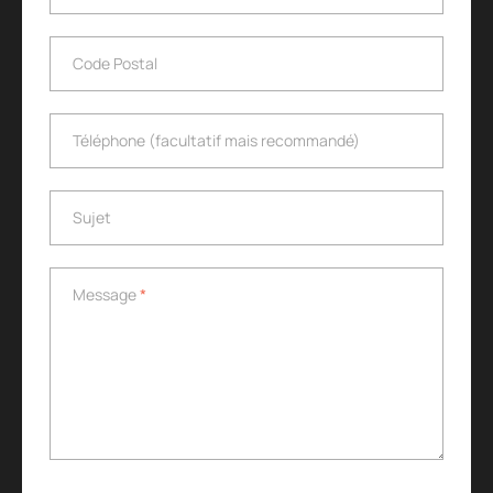
Code Postal
Code Postal
Téléphone (facultatif mais recommandé)
Téléphone (facultatif mais recommandé)
Sujet
Sujet
Message
*
Message
*