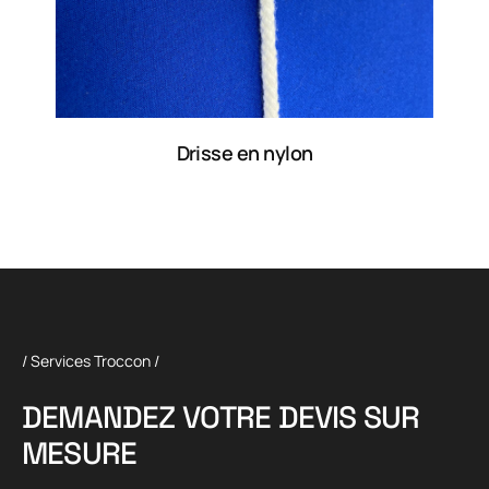
Drisse en nylon
/ Services Troccon /
D
E
M
A
N
D
E
Z
V
O
T
R
E
D
E
V
I
S
S
U
R
M
E
S
U
R
E