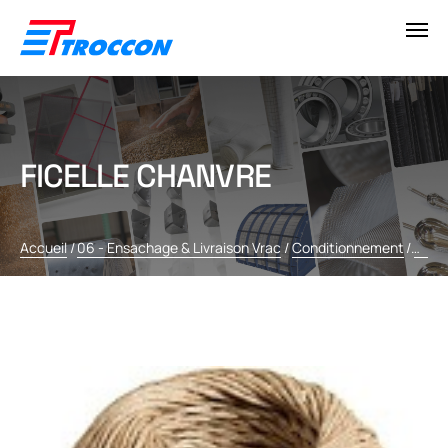
FICELLE CHANVRE
Accueil
/
06 - Ensachage & Livraison Vrac
/
Conditionnement
/
Cord