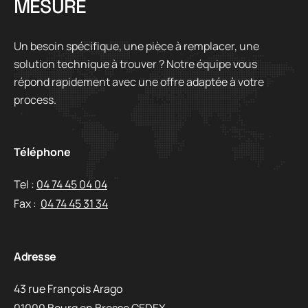
M
E
S
U
R
E
Un besoin spécifique, une pièce à remplacer, une
solution technique à trouver ? Notre équipe vous
répond rapidement avec une offre adaptée à votre
process.
Téléphone
Tel :
04 74 45 04 04
Fax :
04 74 45 31 34
Adresse
43 rue François Arago
01000 Bourg en Bresse CEDEX