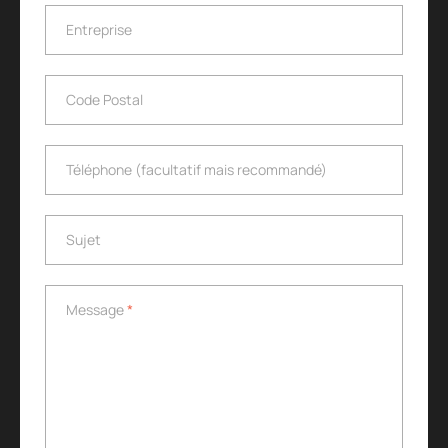
Entreprise
Entreprise
Code Postal
Code Postal
Téléphone (facultatif mais recommandé)
Téléphone (facultatif mais recommandé)
Sujet
Sujet
Message
*
Message
*