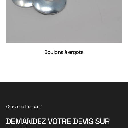
Boulons à ergots
/ Services Troccon /
D
E
M
A
N
D
E
Z
V
O
T
R
E
D
E
V
I
S
S
U
R