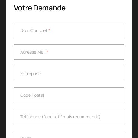
Votre Demande
Nom Complet
*
Nom Complet
*
Adresse Mail
*
Adresse Mail
*
Entreprise
Entreprise
Code Postal
Code Postal
Téléphone (facultatif mais recommandé)
Téléphone (facultatif mais recommandé)
Sujet