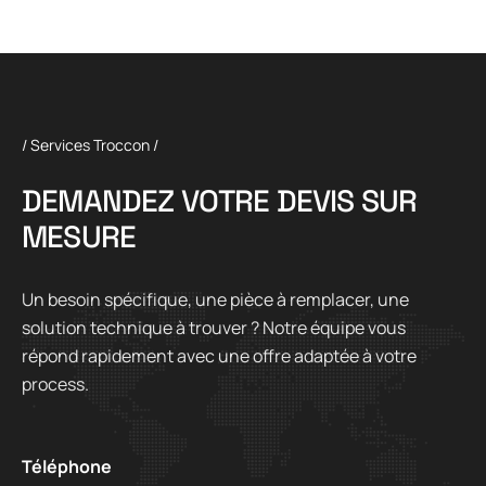
/ Services Troccon /
D
E
M
A
N
D
E
Z
V
O
T
R
E
D
E
V
I
S
S
U
R
M
E
S
U
R
E
Un besoin spécifique, une pièce à remplacer, une
solution technique à trouver ? Notre équipe vous
répond rapidement avec une offre adaptée à votre
process.
Téléphone