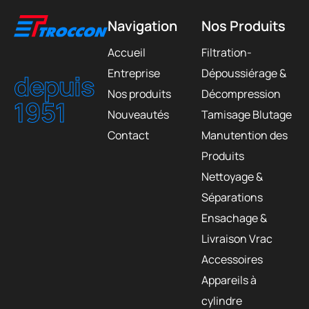
Navigation
Nos Produits
Accueil
Filtration-
Entreprise
Dépoussiérage &
depuis
Nos produits
Décompression
1951
Nouveautés
Tamisage Blutage
Contact
Manutention des
Produits
Nettoyage &
Séparations
Ensachage &
Livraison Vrac
Accessoires
Appareils à
cylindre