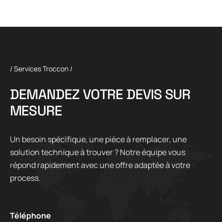
/ Services Troccon /
D
E
M
A
N
D
E
Z
V
O
T
R
E
D
E
V
I
S
S
U
R
M
E
S
U
R
E
Un besoin spécifique, une pièce à remplacer, une
solution technique à trouver ? Notre équipe vous
répond rapidement avec une offre adaptée à votre
process.
Téléphone