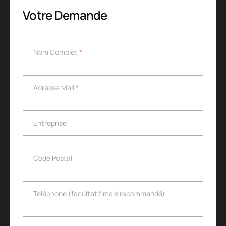
Votre Demande
Nom Complet
*
Nom Complet
*
Adresse Mail
*
Adresse Mail
*
Entreprise
Entreprise
Code Postal
Code Postal
Téléphone (facultatif mais recommandé)
Téléphone (facultatif mais recommandé)
Sujet