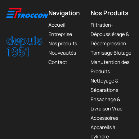
Navigation
Nos Produits
Accueil
Filtration-
Entreprise
Dépoussiérage &
depuis
Nos produits
Décompression
1951
Nouveautés
Tamisage Blutage
Contact
Manutention des
Produits
Nettoyage &
Séparations
Ensachage &
Livraison Vrac
Accessoires
Appareils à
cylindre