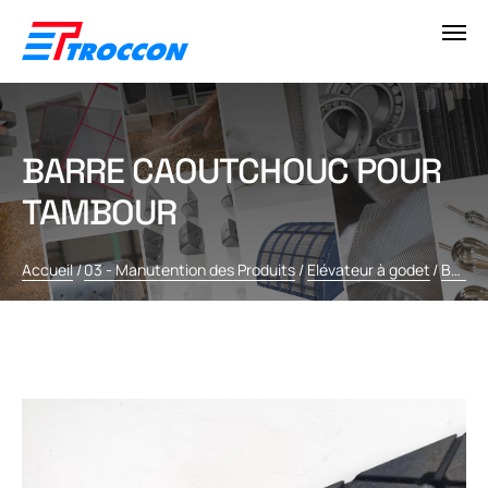
BARRE CAOUTCHOUC POUR
TAMBOUR
Accueil
/
03 - Manutention des Produits
/
Elévateur à godet
/
Barre caoutchouc pour tambour